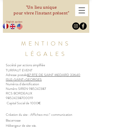
"Un lieu unique
pour vivre l'instant présent"
English spoken
MENTIONS
LÉGALES
Société par actions simplifiée
TURPAUT EVENT
Adresse postale
87 RTE DE SAINT MEDARD 33640
ISLE-SAINT-GEORGES
Numéros d'identification
Numéro SIREN
985242387
RCS BORDEAUX
98524238700019
Capital Social de 1000€
Création du site : Affichez-moi ! communication
Biscarrosse
Hébergeur de site wix.