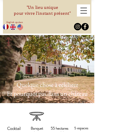
"Un lieu unique
pour vivre l'instant présent"
English spoken
Quelque chose à célébrer
Et pourquoi pas dans un château
Cocktail
Banquet
55 hectares
5 espaces