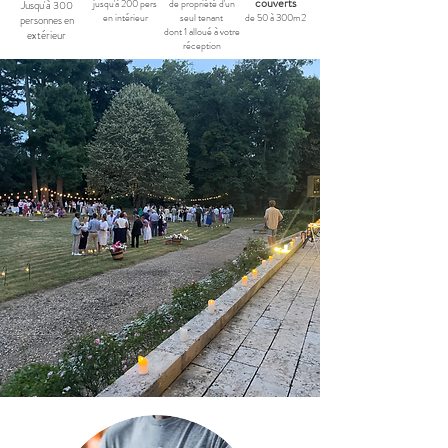
couverts
jusqu'à 200 pers
de propriété d'un
Jusqu'à 300
en intérieur
seul tenant
de 50 à 300m2
personnes en
dont 1 alloué à votre
extérieur
réception