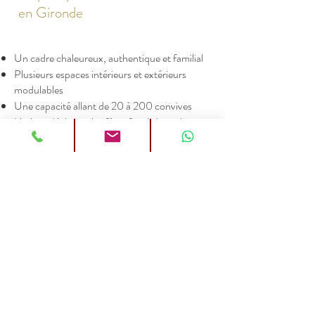
en Gironde
Un cadre chaleureux, authentique et familial
Plusieurs espaces intérieurs et extérieurs
modulables
Une capacité allant de 20 à 200 convives
Un lieu idéal pour les fêtes familiales et les
événements privés
Un accueil humain et attentionné
Une localisation privilégiée à l’Isle Saint
Georges à quelques minutes de Bordeaux