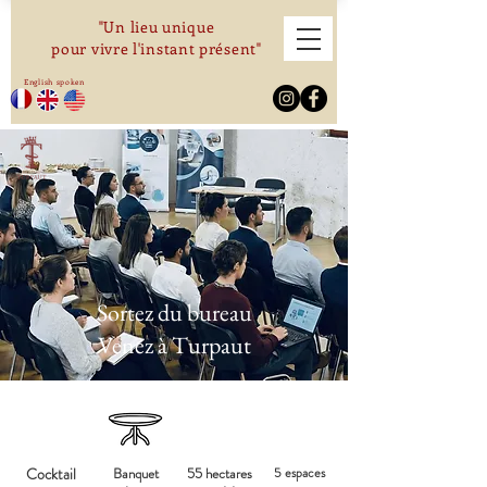
"Un lieu unique
pour vivre l'instant présent"
English spoken
Sortez du bureau
Venez à Turpaut
Cocktail
Banquet
55 hectares
5 espaces