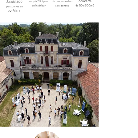
couverts
jusqu'à 200 pers
de propriété d'un
Jusqu'à 300
en intérieur
seul tenant
de 50 à 300m2
personnes en
extérieur