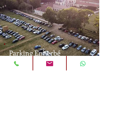
Parking Enherbé
LES SALONS D'HONNEUR
1500 € TTC
Pour 24 H d'immobilisation
3000 € TTC
Pour 48 H d'immobilisation
220 € TTC
Espaces de repos
Salon des Grottes : capacité 50 personnes assises
Salon Merlot : capacité 50 personnes assises